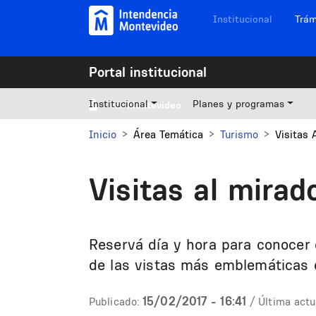
Pasar al contenido principal
Navegación sitios
Institucional
Trám
Portal institucional
Institucional
Planes y programas
Mi Montevideo
Inicio
Área Temática
Turismo
Visitas
Visitas al mira
Reservá día y hora para conocer 
de las vistas más emblemáticas d
15/02/2017 - 16:41
Publicado:
/ Última actu