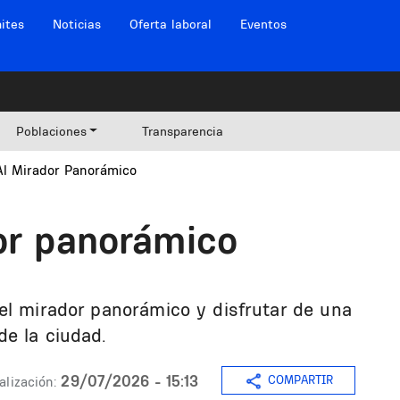
ites
Noticias
Oferta laboral
Eventos
Poblaciones
Transparencia
 Al Mirador Panorámico
dor panorámico
el mirador panorámico y disfrutar de una
e la ciudad.
29/07/2026 - 15:13
COMPARTIR
alización: