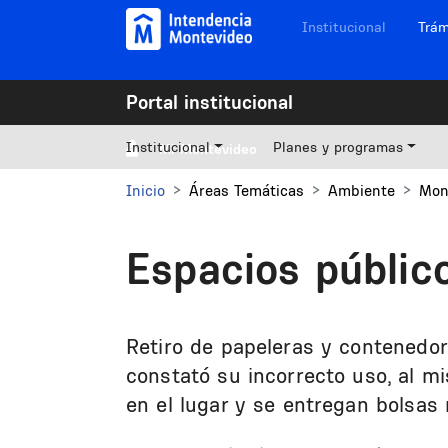
Pasar al contenido principal
Navegación sitios
Institucional
Trám
Portal institucional
Institucional
Planes y programas
Mi Montevideo
Inicio
Áreas Temáticas
Ambiente
Mon
Espacios público
Retiro de papeleras y contenedo
constató su incorrecto uso, al m
en el lugar y se entregan bolsas r