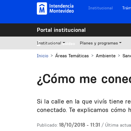
Pasar al contenido principal
Navegación sitios
Institucional
Trám
Portal institucional
Institucional
Planes y programas
Mi Montevideo
Inicio
Áreas Temáticas
Ambiente
San
¿Cómo me conec
Si la calle en la que vivís tiene
conectado. Te explicamos cómo h
18/10/2018 - 11:31
Publicado:
/ Última actua