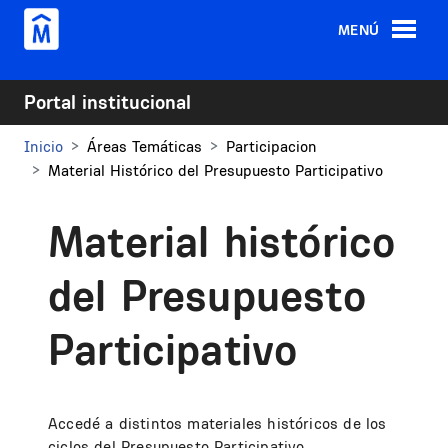
Pasar al contenido principal
MENÚ
Portal institucional
Inicio
Áreas Temáticas
Participacion
Material Histórico del Presupuesto Participativo
Material histórico
del Presupuesto
Participativo
Accedé a distintos materiales históricos de los
ciclos del Presupuesto Participativo.