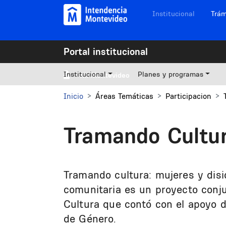
Pasar al contenido principal
Navegación sitios
Institucional
Trám
Portal institucional
Institucional
Planes y programas
Mi Montevideo
Inicio
Áreas Temáticas
Participacion
Tramando Cultu
Tramando cultura: mujeres y disid
comunitaria es un proyecto conj
Cultura que contó con el apoyo de
de Género.