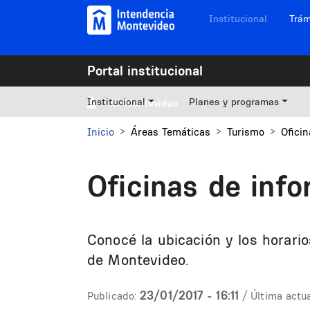
Pasar al contenido principal
Navegación sitios
Institucional
Trám
Portal institucional
Institucional
Planes y programas
Mi Montevideo
Inicio
Áreas Temáticas
Turismo
Oficin
Oficinas de info
Conocé la ubicación y los horario
de Montevideo.
23/01/2017 - 16:11
Publicado:
/ Última actua