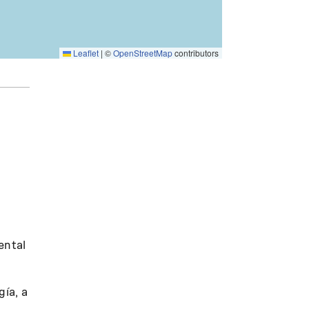
Leaflet
|
©
OpenStreetMap
contributors
ental
gía, a