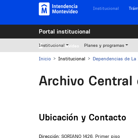
Pasar al contenido principal
Navegación sitios
Institucional
Trám
Portal institucional
Institucional
Planes y programas
Mi Montevideo
Inicio
Institucional
Dependencias de La 
Archivo Central
Ubicación y Contacto
Dirección:
SORIANO 1426. Primer piso