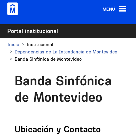
Pasar al contenido principal
MENÚ
Portal institucional
Inicio
Institucional
Dependencias de La Intendencia de Montevideo
Banda Sinfónica de Montevideo
Banda Sinfónica
de Montevideo
Ubicación y Contacto