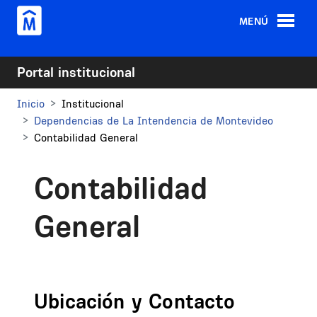
Pasar al contenido principal
MENÚ
Portal institucional
Inicio
Institucional
Dependencias de La Intendencia de Montevideo
Contabilidad General
Contabilidad
General
Ubicación y Contacto