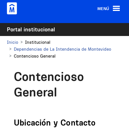
Pasar al contenido principal
MENÚ
Portal institucional
Inicio
Institucional
Dependencias de La Intendencia de Montevideo
Contencioso General
Contencioso
General
Ubicación y Contacto