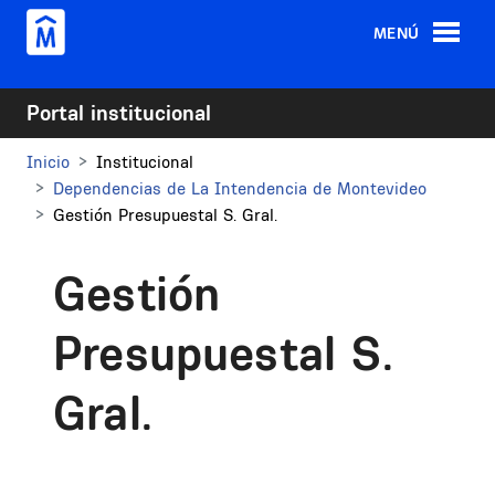
Pasar al contenido principal
MENÚ
Portal institucional
Inicio
Institucional
Dependencias de La Intendencia de Montevideo
Gestión Presupuestal S. Gral.
Gestión
Presupuestal S.
Gral.