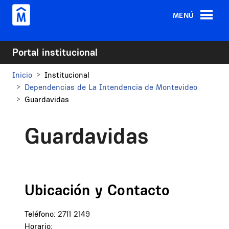
Pasar al contenido principal
MENÚ
Portal institucional
Inicio
Institucional
Dependencias de La Intendencia de Montevideo
Guardavidas
Guardavidas
Ubicación y Contacto
Teléfono:
2711 2149
Horario: