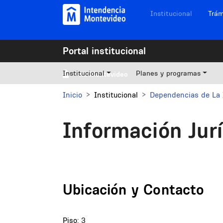
Pasar al contenido principal
Navegación sitios
Institucional
Trám
Portal institucional
Institucional
Planes y programas
Mi Montevideo
Inicio
Institucional
Dependencias de La 
Información Jur
Ubicación y Contacto
Piso:
3