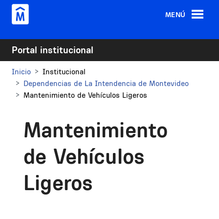
Pasar al contenido principal
MENÚ
Portal institucional
Inicio
Institucional
Dependencias de La Intendencia de Montevideo
Mantenimiento de Vehículos Ligeros
Mantenimiento
de Vehículos
Ligeros