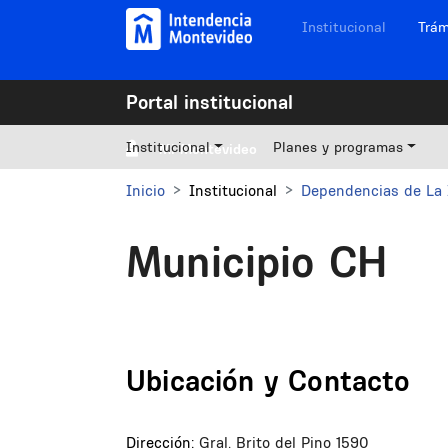
Pasar al contenido principal
Navegación sitios
Institucional
Trám
Portal institucional
Institucional
Planes y programas
Mi Montevideo
Inicio
Institucional
Dependencias de La 
Municipio CH
Ubicación y Contacto
Dirección:
Gral. Brito del Pino 1590