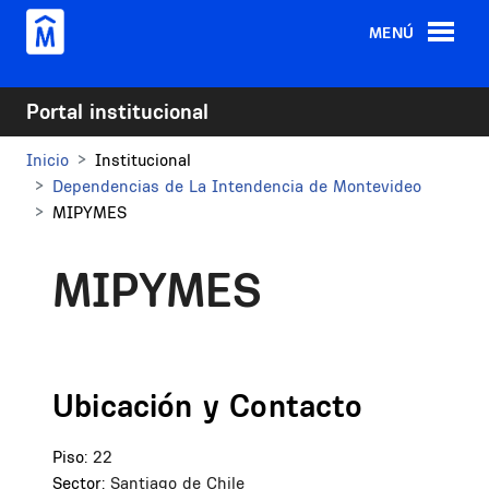
Pasar al contenido principal
MENÚ
Portal institucional
Inicio
Institucional
Dependencias de La Intendencia de Montevideo
MIPYMES
MIPYMES
Ubicación y Contacto
Piso:
22
Sector:
Santiago de Chile