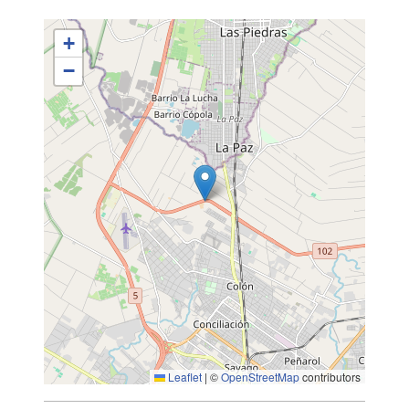
+
−
Leaflet
|
©
OpenStreetMap
contributors