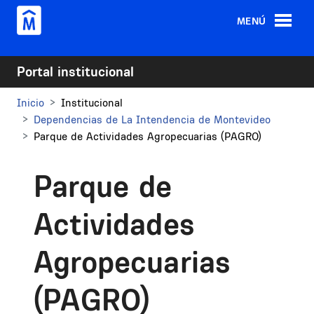
Pasar al contenido principal
MENÚ
Portal institucional
Inicio
Institucional
Dependencias de La Intendencia de Montevideo
Parque de Actividades Agropecuarias (PAGRO)
Parque de
Actividades
Agropecuarias
(PAGRO)