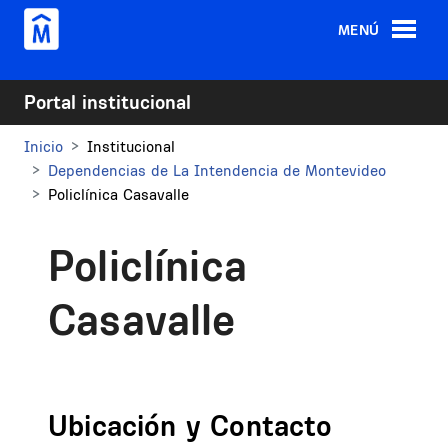
Pasar al contenido principal
MENÚ
Portal institucional
Inicio
Institucional
Dependencias de La Intendencia de Montevideo
Policlínica Casavalle
Policlínica
Casavalle
Ubicación y Contacto