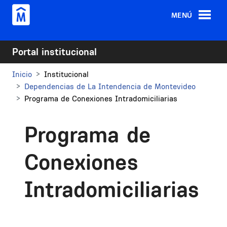
Pasar al contenido principal
MENÚ
Portal institucional
Inicio
Institucional
Dependencias de La Intendencia de Montevideo
Programa de Conexiones Intradomiciliarias
Programa de
Conexiones
Intradomiciliarias