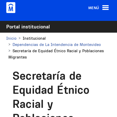
Pasar al contenido principal
MENÚ
Portal institucional
Inicio
Institucional
Dependencias de La Intendencia de Montevideo
Secretaría de Equidad Étnico Racial y Poblaciones
Migrantes
Secretaría de
Equidad Étnico
Racial y