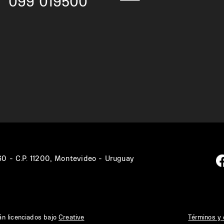
099 019500
360 - C.P. 11200, Montevideo - Uruguay
án licenciados bajo
Creative
Términos y 