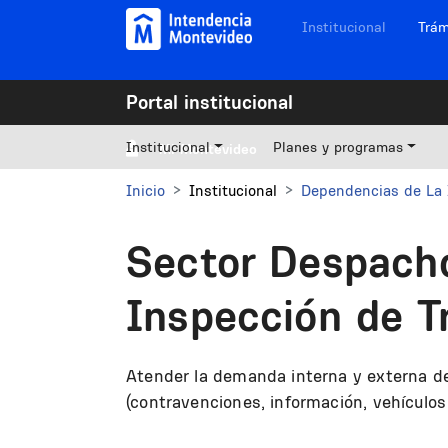
Pasar al contenido principal
Navegación sitios
Institucional
Trám
Portal institucional
Institucional
Planes y programas
Mi Montevideo
Inicio
Institucional
Dependencias de La 
Sector Despacho
Inspección de T
Atender la demanda interna y externa de
(contravenciones, información, vehículos