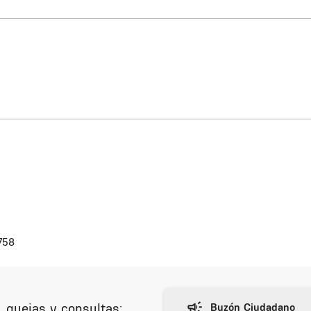
758
 quejas y consultas: