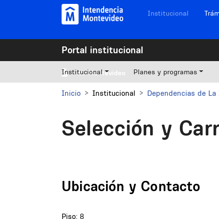
Pasar al contenido principal
Navegación sitios
Institucional
Trám
Portal institucional
Institucional
Planes y programas
Mi Montevideo
Inicio
Institucional
Dependencias de La 
Selección y Car
Ubicación y Contacto
Piso:
8