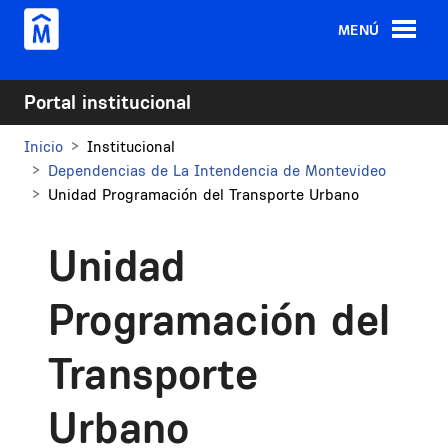
Pasar al contenido principal
MENÚ
Portal institucional
Inicio
Institucional
Dependencias de La Intendencia de Montevideo
Unidad Programación del Transporte Urbano
Unidad
Programación del
Transporte
Urbano