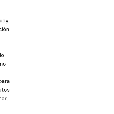
uay.
ción
lo
ano
para
utos
or,