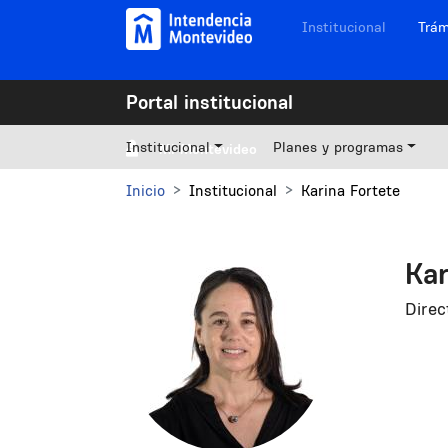
Pasar al contenido principal
Navegación sitios
Institucional
Trám
Portal institucional
Institucional
Planes y programas
Mi Montevideo
Inicio
Institucional
Karina Fortete
Kar
Direc