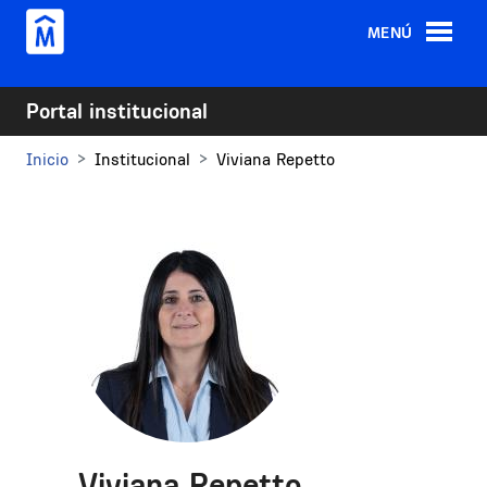
Pasar al contenido principal
MENÚ
Portal institucional
Inicio
Institucional
Viviana Repetto
Viviana Repetto