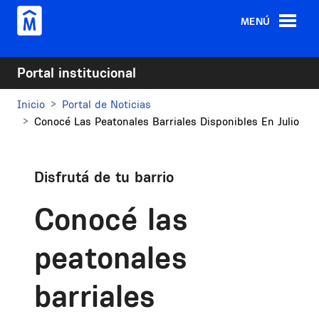
Pasar al contenido principal
MENÚ
Portal institucional
Inicio
Portal de Noticias
Conocé Las Peatonales Barriales Disponibles En Julio
Disfrutá de tu barrio
Conocé las
peatonales
barriales