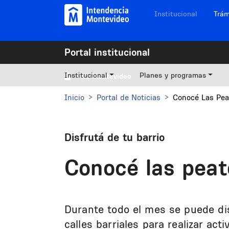
Pasar al contenido principal
Navegación sitios
Institucional
Trám
Portal institucional
Institucional
Planes y programas
Mi Montevideo
Inicio
Portal de Noticias
Conocé Las Peat
Disfrutá de tu barrio
Conocé las peato
Durante todo el mes se puede di
calles barriales para realizar act