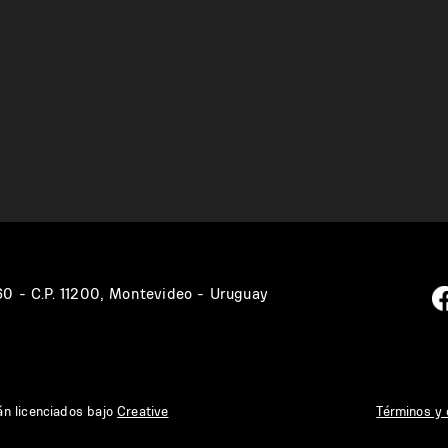
360 - C.P. 11200, Montevideo - Uruguay
án licenciados bajo
Creative
Términos y 