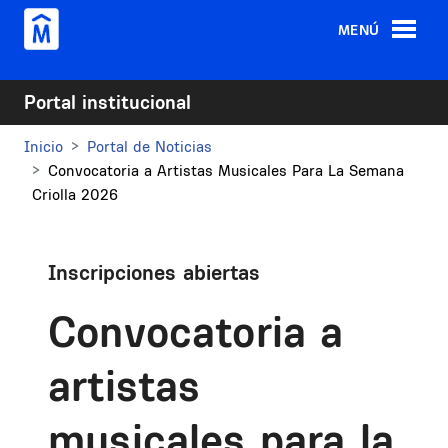
Pasar al contenido principal
MENÚ
Portal institucional
Inicio
Portal de Noticias
Convocatoria a Artistas Musicales Para La Semana
Criolla 2026
Inscripciones abiertas
Convocatoria a
artistas
musicales para la