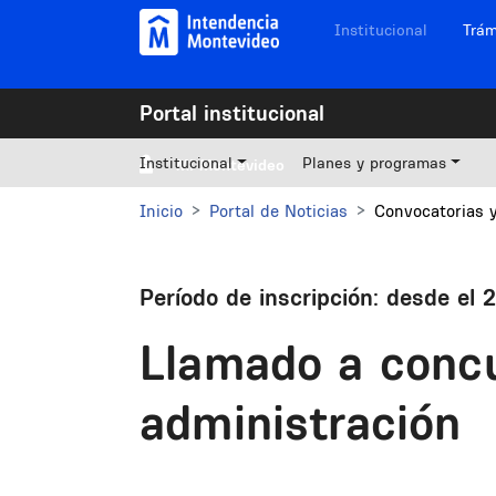
Pasar al contenido principal
Navegación sitios
Institucional
Trám
Portal institucional
Institucional
Planes y programas
Mi Montevideo
Inicio
Portal de Noticias
Convocatorias 
Período de inscripción: desde el 2
Llamado a concu
administración