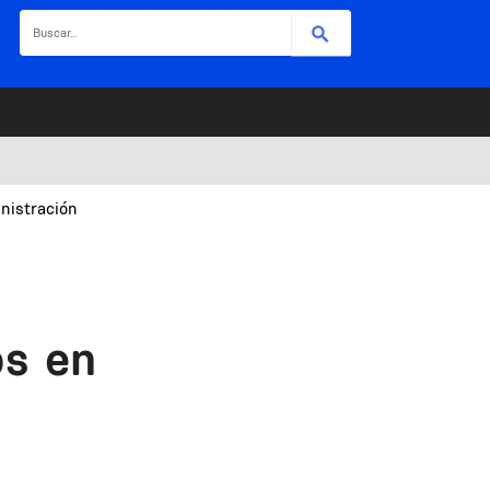
Buscar
nistración
os en