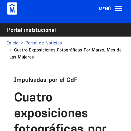
Pasar al contenido principal
MENÚ
Portal institucional
Inicio
Portal de Noticias
Cuatro Exposiciones Fotográficas Por Marzo, Mes de
Las Mujeres
Impulsadas por el CdF
Cuatro
exposiciones
fotográficas por