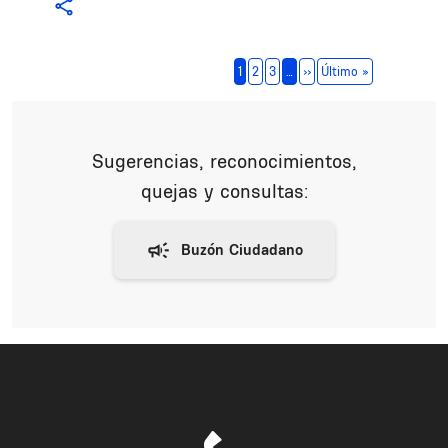
Paginación
Siguiente página
Última página
1
2
3
…
››
Último »
Sugerencias, reconocimientos,
quejas y consultas: