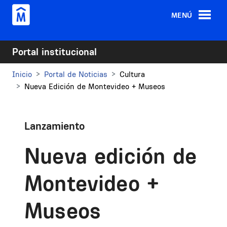
Pasar al contenido principal
MENÚ
Portal institucional
Inicio
Portal de Noticias
Cultura
Nueva Edición de Montevideo + Museos
Lanzamiento
Nueva edición de
Montevideo +
Museos