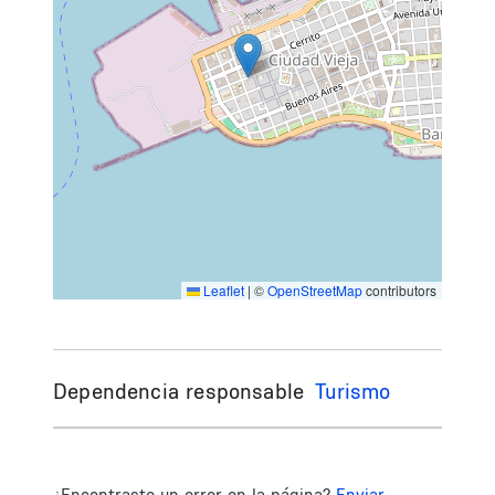
Leaflet
|
©
OpenStreetMap
contributors
Dependencia responsable
Turismo
¿Encontraste un error en la página?
Enviar