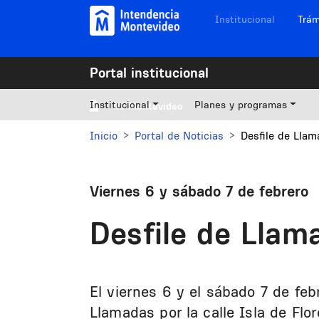
Pasar al contenido principal
Navegación sitios
Institucional
Trám
Portal institucional
Institucional
Planes y programas
Mi Montevideo
Inicio
Portal de Noticias
Desfile de Lla
Viernes 6 y sábado 7 de febrero
Desfile de Lla
El viernes 6 y el sábado 7 de febr
Llamadas por la calle Isla de Flor