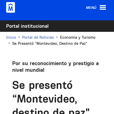
Pasar al contenido principal
MENÚ
Portal institucional
Inicio
Portal de Noticias
Economia y Turismo
Se Presentó “Montevideo, Destino de Paz"
Por su reconocimiento y prestigio a
nivel mundial
Se presentó
“Montevideo,
destino de paz"