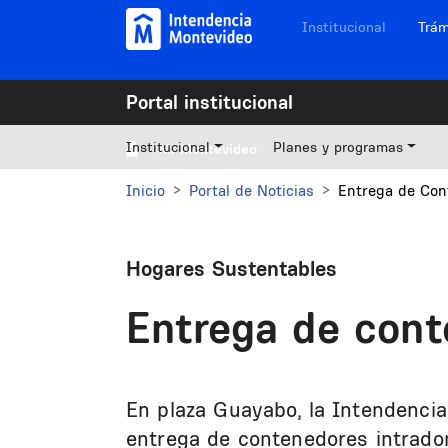
Pasar al contenido principal
Navegación sitios
Institucional
Trám
Portal institucional
Institucional
Planes y programas
Mi Montevideo
Inicio
Portal de Noticias
Entrega de Cont
Hogares Sustentables
Entrega de conte
En plaza Guayabo, la Intendenci
entrega de contenedores intradom