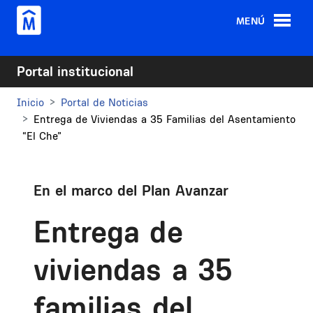
Pasar al contenido principal
MENÚ
Portal institucional
Inicio
Portal de Noticias
Entrega de Viviendas a 35 Familias del Asentamiento
“El Che”
En el marco del Plan Avanzar
Entrega de
viviendas a 35
familias del