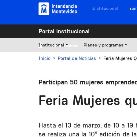
Pasar al contenido principal
Navegación sitios
Institucional
Trám
Portal institucional
Institucional
Planes y programas
Mi Montevideo
Inicio
Portal de Noticias
Feria Mujeres 
Participan 50 mujeres emprende
Feria Mujeres 
Hasta el 13 de marzo, de 10 a 19 
se realiza una la 10° edición de 