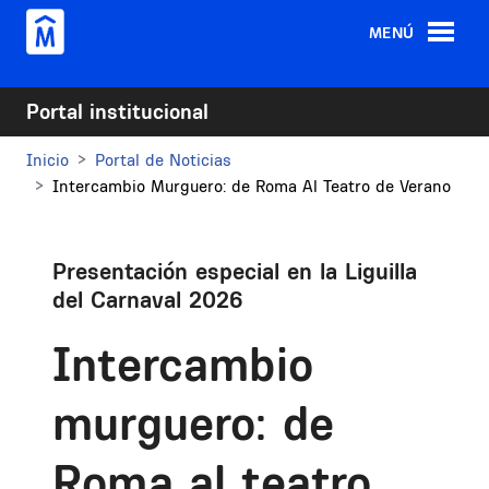
Pasar al contenido principal
MENÚ
Portal institucional
Inicio
Portal de Noticias
Intercambio Murguero: de Roma Al Teatro de Verano
Presentación especial en la Liguilla
del Carnaval 2026
Intercambio
murguero: de
Roma al teatro