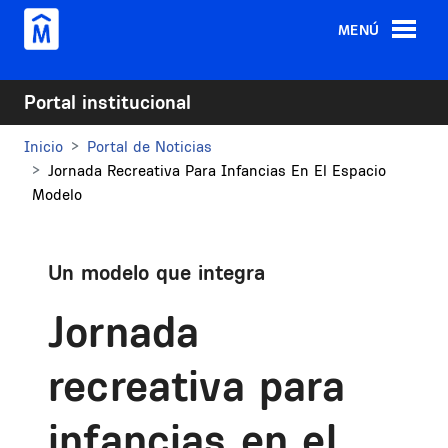
Pasar al contenido principal
MENÚ
Portal institucional
Inicio
Portal de Noticias
Jornada Recreativa Para Infancias En El Espacio
Modelo
Un modelo que integra
Jornada
recreativa para
infancias en el