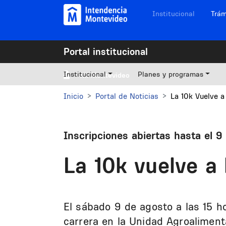
Pasar al contenido principal
Navegación sitios
Institucional
Trám
Portal institucional
Institucional
Planes y programas
Mi Montevideo
Inicio
Portal de Noticias
La 10k Vuelve 
Inscripciones abiertas hasta el 9
La 10k vuelve a
El sábado 9 de agosto a las 15 ho
carrera en la Unidad Agroaliment