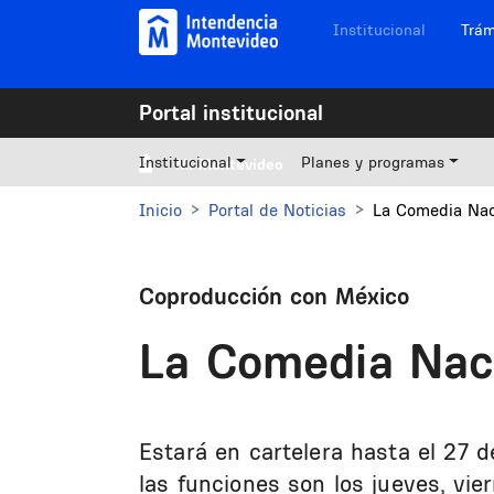
Pasar al contenido principal
Navegación sitios
Institucional
Trám
Portal institucional
Institucional
Planes y programas
Mi Montevideo
Inicio
Portal de Noticias
La Comedia Nac
Coproducción con México
La Comedia Nac
Estará en cartelera hasta el 27 de 
las funciones son los jueves, vie