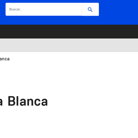
Buscar
lanca
a Blanca