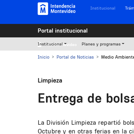
Pasar al contenido principal
Navegación sitios
Institucional
Trám
Portal institucional
Institucional
Planes y programas
Mi Montevideo
Inicio
Portal de Noticias
Medio Ambiente
Limpieza
Entrega de bols
La División Limpieza repartió bol
Octubre y en otras ferias en la 