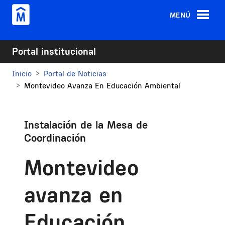
Pasar al contenido principal
MENÚ
Portal institucional
Inicio
Portal de Noticias
Montevideo Avanza En Educación Ambiental
Instalación de la Mesa de
Coordinación
Montevideo
avanza en
Educación