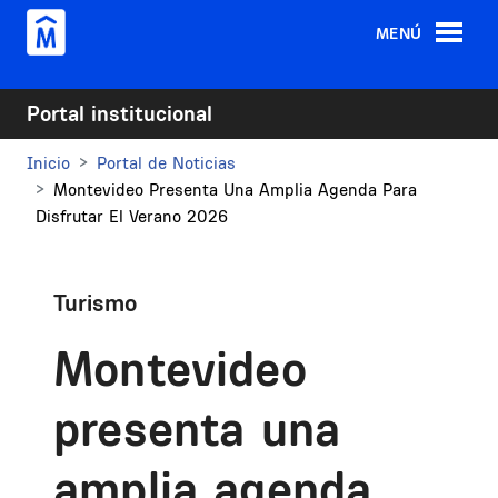
Pasar al contenido principal
MENÚ
Portal institucional
Inicio
Portal de Noticias
Montevideo Presenta Una Amplia Agenda Para
Disfrutar El Verano 2026
Turismo
Montevideo
presenta una
amplia agenda