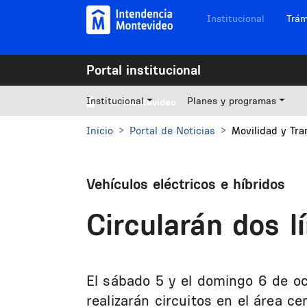
Pasar al contenido principal
Navegación sitios
Institucional
Trám
Portal institucional
Institucional
Planes y programas
Mi Montevideo
Inicio
Portal de Noticias
Movilidad y Tra
Vehículos eléctricos e híbridos
Circularán dos 
El sábado 5 y el domingo 6 de oc
realizarán circuitos en el área ce