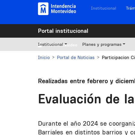
Pasar al contenido principal
Navegación sitios
Institucional
Trám
Portal institucional
Institucional
Planes y programas
Mi Montevideo
Inicio
Portal de Noticias
Participacion 
Realizadas entre febrero y dicie
Evaluación de la
Durante el año 2024 se coorgani
Barriales en distintos barrios y c