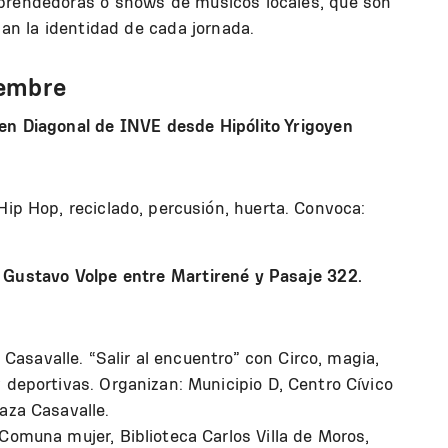
mprendedoras o shows de músicos locales, que son
can la identidad de cada jornada.
iembre
en Diagonal de INVE desde Hipólito Yrigoyen
Hip Hop, reciclado, percusión, huerta. Convoca:
 Gustavo Volpe entre Martirené y Pasaje 322.
a Casavalle. “Salir al encuentro” con Circo, magia,
 deportivas. Organizan: Municipio D, Centro Cívico
aza Casavalle.
Comuna mujer, Biblioteca Carlos Villa de Moros,