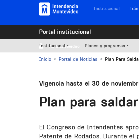
Pasar al contenido principal
Navegación sitios
Institucional
Trám
Portal institucional
Institucional
Planes y programas
Mi Montevideo
Inicio
Portal de Noticias
Plan Para Sald
Vigencia hasta el 30 de noviemb
Plan para salda
El Congreso de Intendentes aprob
Patente de Rodados. Durante el p