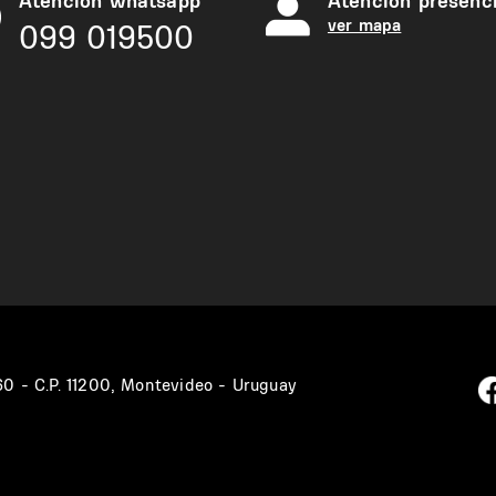
Atención whatsapp
Atención presenci
ver mapa
099 019500
360 - C.P. 11200, Montevideo - Uruguay