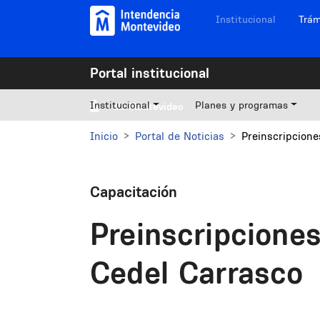
Pasar al contenido principal
Navegación sitios
Institucional
Trám
Portal institucional
Institucional
Planes y programas
Mi Montevideo
Inicio
Portal de Noticias
Preinscripcione
Capacitación
Preinscripciones
Cedel Carrasco