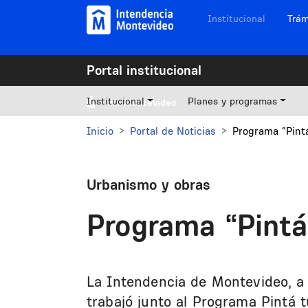
Pasar al contenido principal
Navegación sitios
Institucional
Trám
Portal institucional
Institucional
Planes y programas
Mi Montevideo
Inicio
Portal de Noticias
Programa “Pintá
Urbanismo y obras
Programa “Pintá 
La Intendencia de Montevideo, a t
trabajó junto al Programa Pintá 