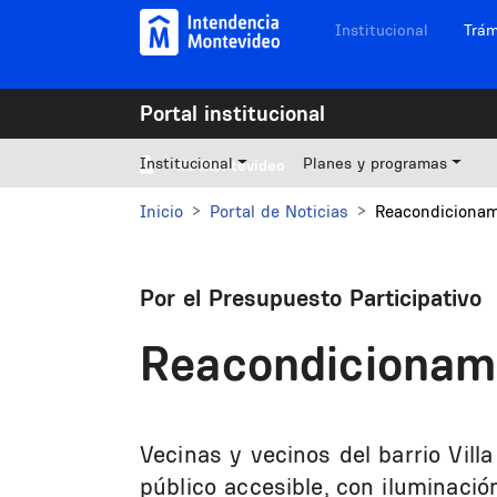
Pasar al contenido principal
Navegación sitios
Institucional
Trám
Portal institucional
Institucional
Planes y programas
Mi Montevideo
Inicio
Portal de Noticias
Reacondicionam
Por el Presupuesto Participativo
Reacondicionami
Vecinas y vecinos del barrio Vil
público accesible, con iluminaci